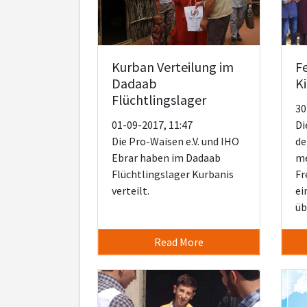
Kurban Verteilung im
F
Dadaab
Ki
Flüchtlingslager
30
01-09-2017, 11:47
Di
Die Pro-Waisen e.V. und IHO
de
Ebrar haben im Dadaab
me
Flüchtlingslager Kurbanis
Fr
verteilt.
ei
üb
Read More