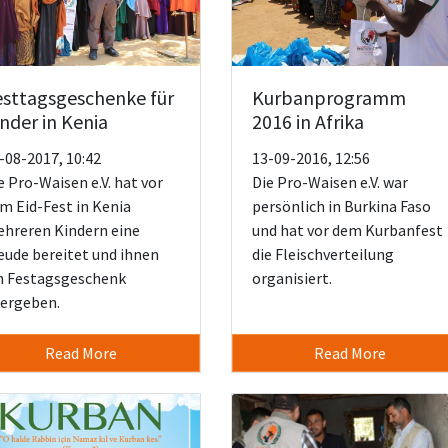
esttagsgeschenke für
Kurbanprogramm
nder in Kenia
2016 in Afrika
-08-2017, 10:42
13-09-2016, 12:56
e Pro-Waisen e.V. hat vor
Die Pro-Waisen e.V. war
m Eid-Fest in Kenia
persönlich in Burkina Faso
hreren Kindern eine
und hat vor dem Kurbanfest
eude bereitet und ihnen
die Fleischverteilung
n Festagsgeschenk
organisiert.
ergeben.
Read More
Read More