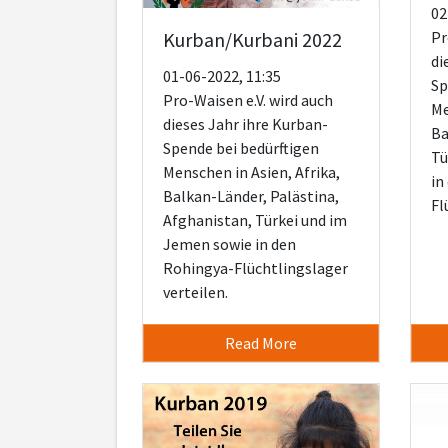
02
Pr
Kurban/Kurbani 2022
di
01-06-2022, 11:35
Sp
Pro-Waisen e.V. wird auch
Me
dieses Jahr ihre Kurban-
Ba
Spende bei bedürftigen
Tü
Menschen in Asien, Afrika,
in
Balkan-Länder, Palästina,
Fl
Afghanistan, Türkei und im
Jemen sowie in den
Rohingya-Flüchtlingslager
verteilen.
Read More